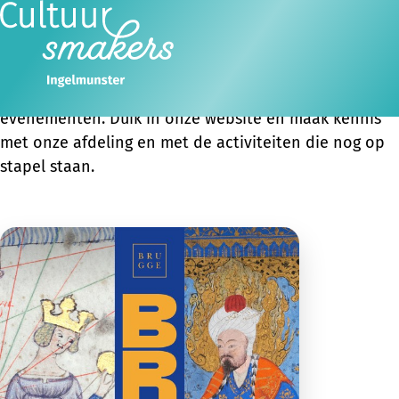
WELKOM BIJ
Cultuursmakers Ingelmunster
Ope
Zoeken
Samen met het bestuur en alle vrijwilligers van onze
men
afdeling organiseren we tal van culturele
evenementen. Duik in onze website en maak kennis
met onze afdeling en met de activiteiten die nog op
stapel staan.